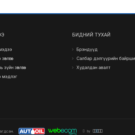
ЭЭ
БИДНИЙ ТУXАЙ
 мэдээ
Брэндүүд
өвлөгөө
Салбар дэлгүүрийн байрши
 зүйн зөвлөгөө
Худалдан авалт
о мэдлэг
агдсан.
by