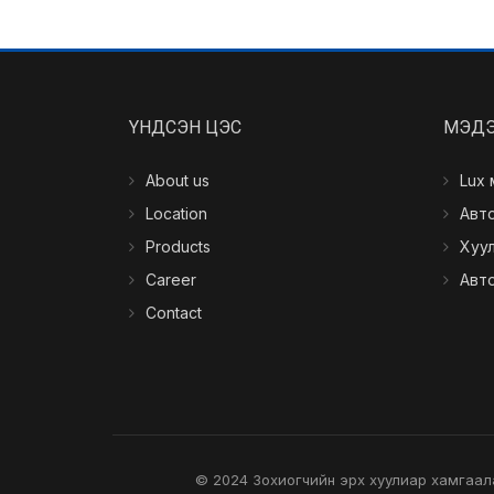
ҮНДСЭН ЦЭС
МЭД
About us
Lux
Location
Авто з
Products
Хууль
Career
Авт
Contact
© 2024 Зохиогчийн эрх хуулиар хамгаал