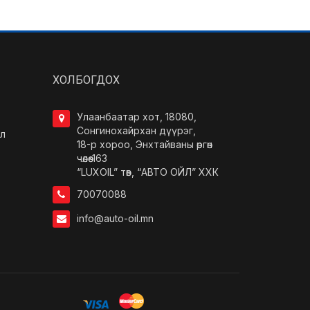
ХОЛБОГДОХ
Улаанбаатар хот, 18080,
Сонгинохайрхан дүүрэг,
л
18-р хороо, Энхтайваны өргөн
чөлөө-163
“LUXOIL” төв, “АВТО ОЙЛ” ХХК
70070088
info@auto-oil.mn