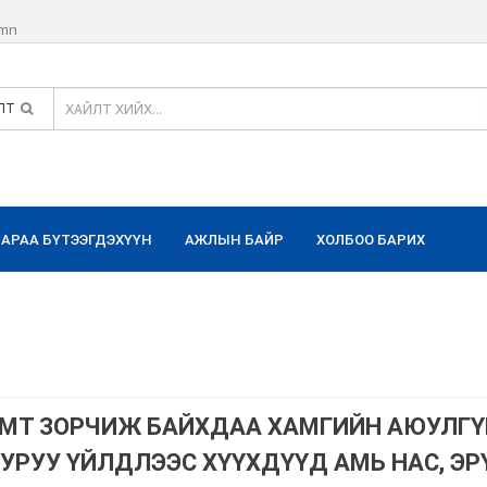
.mn
ЛТ
БАРАА БҮТЭЭГДЭХҮҮН
АЖЛЫН БАЙР
ХОЛБОО БАРИХ
ХАМТ ЗОРЧИЖ БАЙХДАА ХАМГИЙН АЮУЛГҮ
УРУУ ҮЙЛДЛЭЭС ХҮҮХДҮҮД АМЬ НАС, ЭР