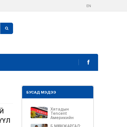
EN
БУСАД МЭДЭЭ
Хятадын
Й
Tencent
Америкийн
ҮҮЛ
Tesla-гийн 5
хувийг
Б.МӨНХЖАРГАЛ: