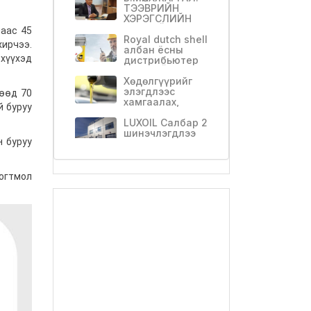
худалдаж
ТЭЭВРИЙН
авлаа
ХЭРЭГСЛИЙН
ТҮҮХИЙГ ХАРАХ
маас 45
ЦАХИМ
Royal dutch shell
хирчээ.
МЭДЭЭЛЛИЙН
албан ёсны
 хүүхэд
САН БИЙ
дистрибьютер
БОЛНО
АВТО ОЙЛ
Хөдөлгүүрийг
элэгдлээс
гөөд 70
хамгаалах,
й буруу
хуучин
хөдөлгүүрийг
LUXOIL Салбар 2
сэргээх
шинэчлэгдлээ
н буруу
САР ШИНЭДЛЭЭ
САЙХАН
тогтмол
ШИНЭЛЭЭРЭЙ