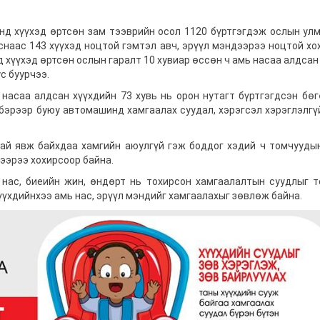
нд хүүхэд өртсөн зам тээврийн осол 1120 бүртгэгдэж ослын ул
снаас 143 хүүхэд ноцтой гэмтэл авч, эрүүл мэндээрээ ноцтой хо
 хүүхэд өртсөн ослын гаралт 10 хувиар өссөн ч амь насаа алдсан
ус буурчээ.
насаа алдсан хүүхдийн 73 хувь нь орон нутагт бүртгэгдсэн бө
лбэрээр буюу автомашинд хамгаалах суудал, хэрэгсэл хэрэглэлгү
удтай явж байхдаа хамгийн аюулгүй гэж боддог хэдий ч томчууды
дээрээ хохирсоор байна.
э нас, биеийн жин, өндөрт нь тохирсон хамгаалалтын суудлыг 
үүхдийнхээ амь нас, эрүүл мэндийг хамгаалахыг зөвлөж байна.