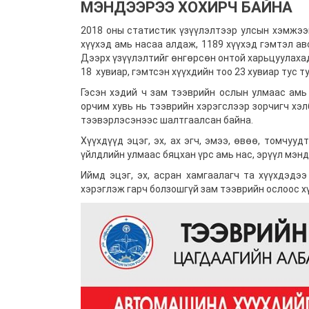
МЭНДЭЭРЭЭ ХОХИРЧ БАЙНА
2018 оны статистик үзүүлэлтээр улсын хэмжээ
хүүхэд амь насаа алдаж, 1189 хүүхэд гэмтэл ав
Дээрх үзүүлэлтийг өнгөрсөн онтой харьцуулахад
18 хувиар, гэмтсэн хүүхдийн тоо 23 хувиар тус т
Гэсэн хэдий ч зам тээврийн ослын улмаас амь 
орчим хувь нь тээврийн хэрэгслээр зорчигч хэ
тээвэрлэсэнээс шалтгаалсан байна.
Хүүхдүүд эцэг, эх, ах эгч, эмээ, өвөө, томчу
үйлдлийн улмаас бяцхан үрс амь нас, эрүүл мэн
Иймд эцэг, эх, асран хамгаалагч та хүүхдэдэ
хэрэглэж гарч болзошгүй зам тээврийн ослоос х