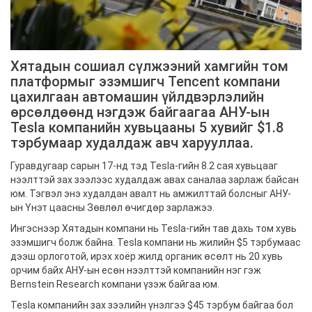
Хятадын сошиал сүлжээний хамгийн том
платформыг эзэмшигч Tencent компани
цахилгаан автомашин үйлдвэрлэлийн
өрсөлдөөнд нэгдэж байгаагаа АНУ-ын
Tesla компанийн хувьцааны 5 хувийг $1.8
тэрбумаар худалдаж авч харууллаа.
Гуравдугаар сарын 17-нд тэд Tesla-гийн 8.2 сая хувьцааг
нээлттэй зах зээлээс худалдаж авах саналаа зарлаж байсан
юм. Тэгвэл энэ худалдан авалт нь амжилттай болсныг АНУ-
ын Үнэт цаасны Зөвлөл өчигдөр зарлажээ.
Ингэснээр Хятадын компани нь Tesla-гийн тав дахь том хувь
эзэмшигч болж байна. Tesla компани нь жилийн $5 тэрбумаас
дээш орлоготой, ирэх хоёр жилд органик өсөлт нь 20 хувь
орчим байх АНУ-ын есөн нээлттэй компанийн нэг гэж
Bernstein Research компани үзэж байгаа юм.
Tesla компанийн зах зээлийн үнэлгээ $45 тэрбум байгаа бол