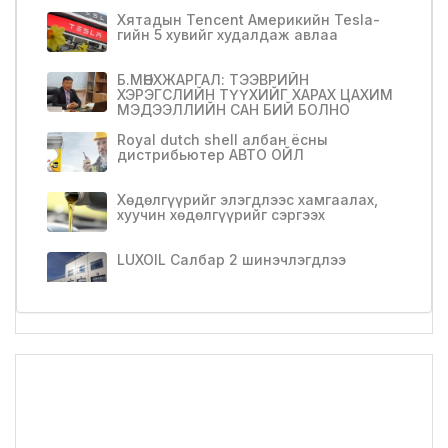
Хятадын Tencent Америкийн Tesla-
гийн 5 хувийг худалдаж авлаа
Б.МӨНХЖАРГАЛ: ТЭЭВРИЙН
ХЭРЭГСЛИЙН ТҮҮХИЙГ ХАРАХ ЦАХИМ
МЭДЭЭЛЛИЙН САН БИЙ БОЛНО
Royal dutch shell албан ёсны
дистрибьютер АВТО ОЙЛ
Хөдөлгүүрийг элэгдлээс хамгаалах,
хуучин хөдөлгүүрийг сэргээх
LUXOIL Салбар 2 шинэчлэгдлээ
САР ШИНЭДЛЭЭ САЙХАН
ШИНЭЛЭЭРЭЙ