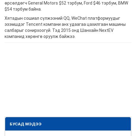
өрсөлдөгч General Motors $52 тэрбум, Ford $46 тэрбум, BMW
$54 тэрбум байна.
Хятадын сошиал сүлжээний QQ, WeChat платформуудыг
эзэмшдэг Tencent компани анх удаагаа цахилгаан машины
салбарыг сонирхоогүй. Тэд 2015 онд Шанхайн NextEV
компанид хөрөнгө оруулж байжээ.
БУСАД МЭДЭЭ