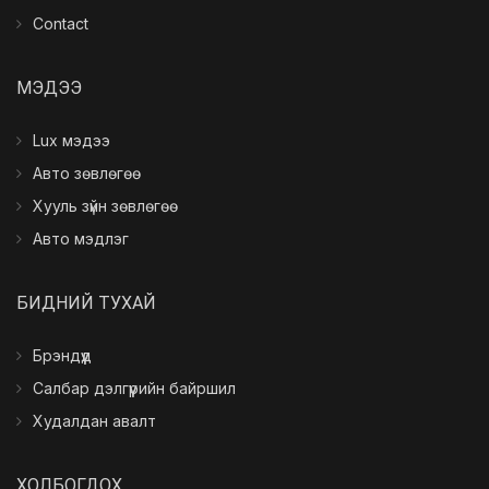
Contact
МЭДЭЭ
Lux мэдээ
Авто зөвлөгөө
Хууль зүйн зөвлөгөө
Авто мэдлэг
БИДНИЙ ТУXАЙ
Брэндүүд
Салбар дэлгүүрийн байршил
Худалдан авалт
ХОЛБОГДОХ