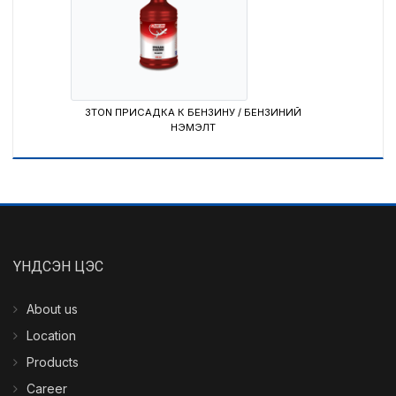
3TON ПРИСАДКА К БЕНЗИНУ / БЕНЗИНИЙ
80W-90
НЭМЭЛТ
ҮНДСЭН ЦЭС
About us
Location
Products
Career