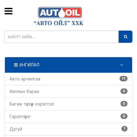
АНГИЛАЛ
Авто арчилгаа
11
Аяллын бараа
0
Багаж түлхүүр хэрэгсэл
0
Гэрэлтүүлэг
0
Дугуй
1