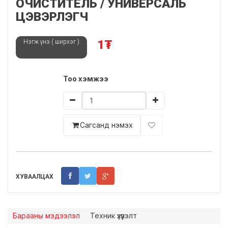
ОЧИСТИТЕЛЬ / УНИВЕРСАЛЬ
ЦЭВЭРЛЭГЧ
1
₮
Нэгж үнэ ( ширхэг )
Тоо xэмжээ
Сагсанд нэмэх
ХУВААЛЦАХ
Барааны мэдээлэл
Теxник үзүүлэлт