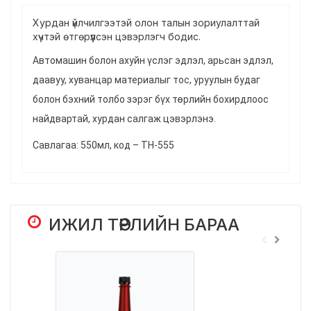
Хурдан үйлчилгээтэй олон талын зориулалттай
хүчтэй өтгөрүүлсэн цэвэрлэгч бодис.
Автомашин болон ахуйн үслэг эдлэл, арьсан эдлэл,
даавуу, хуванцар материалыг тос, уруулын будаг
болон бэхний толбо зэрэг бүх төрлийн бохирдлоос
найдвартай, хурдан салгаж цэвэрлэнэ.
Савлагаа: 550мл, код – ТН-555
ИЖИЛ ТӨРЛИЙН БАРАА