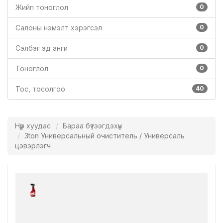
Жийп тоноглол
0
Салоны нэмэлт хэрэгсэл
0
Сэлбэг эд анги
0
Тоноглол
0
Тос, тосолгоо
40
Нүүр хуудас
Бараа бүтээгдэхүүн
3ton Универсальный очиститель / Универсаль
цэвэрлэгч