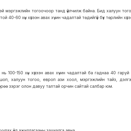
й мэргэжлийн тогоочоор танд үйлчилж байна. Бид халуун тогоо
 40-60 хүн хүлээн авах хүчин чадалтай төдийгүй бүх төрлийн хүлэ
 нь 100-150 хүн хүлээн авах хүчин чадалтай ба гаднаа 40 гару
 шоп, халуун тогоо, европ ази хоол, мэргэжлийн тайз, дэлг
өрөө зэрэг олон давуу талтай орчин сайтай салбар юм.
уулах үйл ажиллагааны захиалга авна