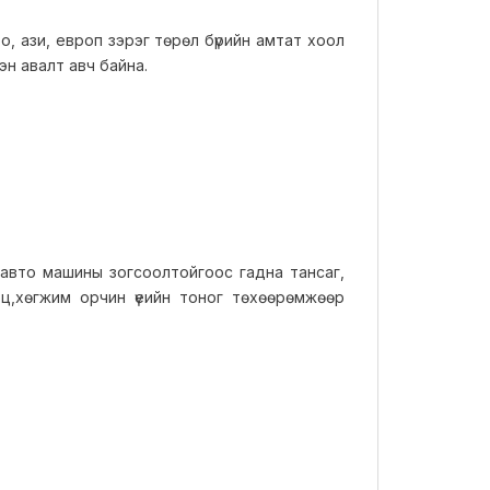
, ази, европ зэрэг төрөл бүрийн амтат хоол
эн авалт авч байна.
й авто машины зогсоолтойгоос гадна тансаг,
эц,хөгжим орчин үеийн тоног төхөөрөмжөөр