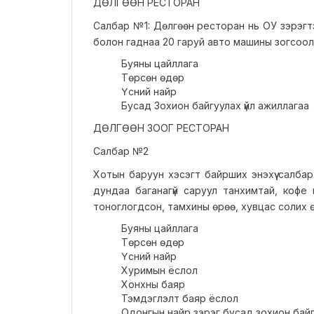
ДӨЛГӨӨН РЕСТОРАН
Салбар №1: Дөлгөөн ресторан нь ОУ зэрэгтэ
болон гаднаа 20 гаруй авто машины зогсоолтой
Буяны цайллага
Төрсөн өдөр
Үсний найр
Бусад Зохион байгуулах үйл ажиллагаа
ДӨЛГӨӨН ЗООГ РЕСТОРАН
Салбар №2
Хотын баруун хэсэгт байрших энэхүү салбар
дундаа баганагүй саруул танхимтай, кофе
тоноглогдсон, тамхины өрөө, хувцас солих 
Буяны цайллага
Төрсөн өдөр
Үсний найр
Хуримын ёслол
Хонхны баяр
Тэмдэглэлт баяр ёслол
Одонгын найр зэрэг бусад зохион байг