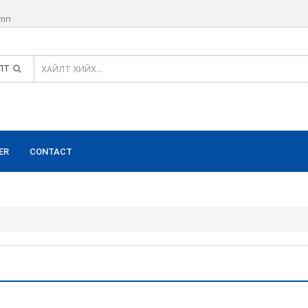
.mn
ЛТ
ER
CONTACT